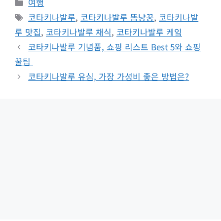
Categories
여행
Tags
코타키나발루
,
코타키나발루 똠냥꿍
,
코타키나발
루 맛집
,
코타키나발루 채식
,
코타키나발루 케잌
코타키나발루 기념품, 쇼핑 리스트 Best 5와 쇼핑
꿀팁 ️
코타키나발루 유심, 가장 가성비 좋은 방법은?